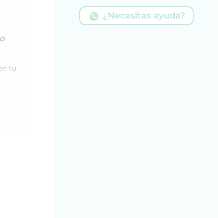
¿Necesitas ayuda?
io
en tu