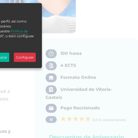
 perfil, así como
cookies
nuestra
Política de
R”, o bien configurar
100 horas
azar
Configurar
4 ECTS
Formato Online
Universidad de Vitoria-
sal a
Gasteiz
este
Pago fraccionado
V
5,0 (1 valoraciones)
s
uos y
Descuentos de Aniversario