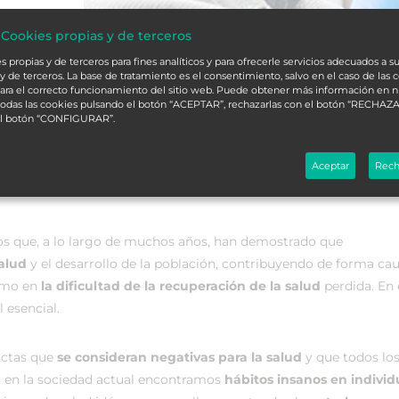
 Cookies propias y de terceros
 propias y de terceros para fines analíticos y para ofrecerle servicios adecuados a su
y de terceros. La base de tratamiento es el consentimiento, salvo en el caso de las 
ara el correcto funcionamiento del sitio web. Puede obtener más información en 
 todas las cookies pulsando el botón “ACEPTAR”, rechazarlas con el botón “RECHAZA
el botón “CONFIGURAR”.
Aceptar
Rech
os que, a lo largo de muchos años, han demostrado que
salud
y el desarrollo de la población, contribuyendo de forma cau
como en
la dificultad de la recuperación de la salud
perdida. En 
 esencial.
uctas que
se consideran negativas para la salud
y que todos lo
, en la sociedad actual encontramos
hábitos insanos en individ