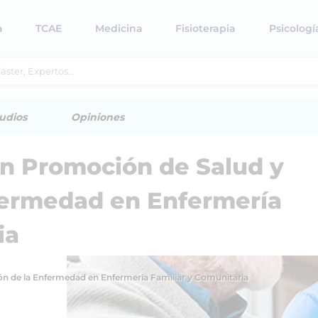
a
TCAE
Medicina
Fisioterapia
Psicologí
udios
Opiniones
en Promoción de Salud y
fermedad en Enfermería
ia
ón de la Enfermedad en Enfermería Familiar y Comunitaria