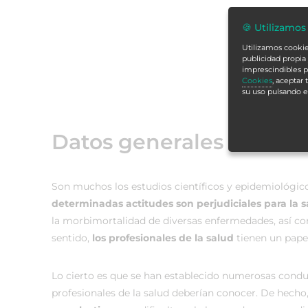
🍪 Utilizamos
Utilizamos cookies
publicidad propia 
imprescindibles p
Cookies
, aceptar
su uso pulsando 
Datos generales
Son muchos los estudios científicos y epidemiológic
determinadas actitudes son perjudiciales para la 
la morbimortalidad de diversas enfermedades, así 
sentido,
los profesionales de la salud
tienen un papel
Lo cierto es que se han establecido numerosas cond
profesionales de la salud deberían conocer. De hecho