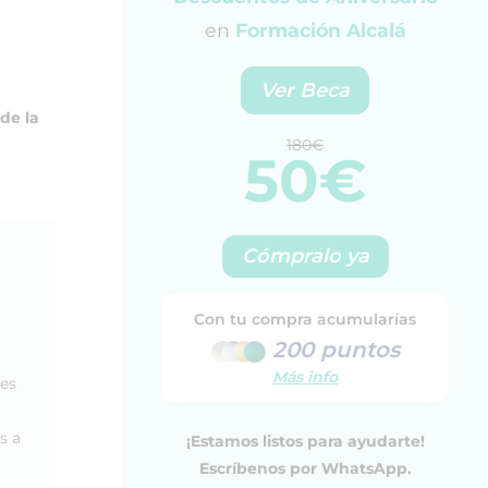
en
Formación Alcalá
Ver Beca
de la
180€
50€
Cómpralo ya
Con tu compra acumularías
200 puntos
Más info
les
s a
¡Estamos listos para ayudarte!
Escríbenos por WhatsApp.