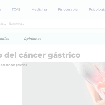
a
TCAE
Medicina
Fisioterapia
Psicologí
udios
Opiniones
 del cáncer gástrico
del cáncer gástrico