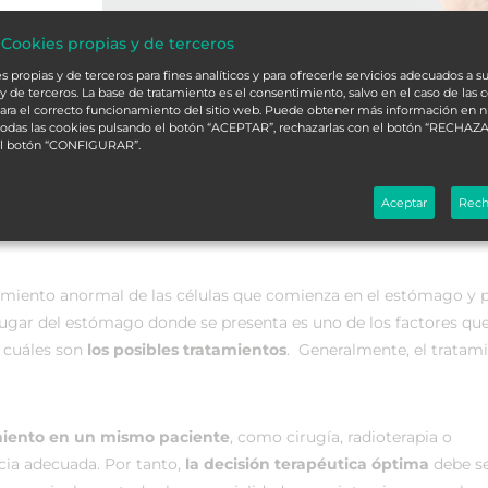
 Cookies propias y de terceros
 propias y de terceros para fines analíticos y para ofrecerle servicios adecuados a su
y de terceros. La base de tratamiento es el consentimiento, salvo en el caso de las 
ara el correcto funcionamiento del sitio web. Puede obtener más información en 
 todas las cookies pulsando el botón “ACEPTAR”, rechazarlas con el botón “RECHAZA
el botón “CONFIGURAR”.
Aceptar
Rech
recimiento anormal de las células que comienza en el estómago y
 lugar del estómago donde se presenta es uno de los factores qu
 cuáles son
los posibles tratamientos
. Generalmente, el tratam
amiento en un mismo paciente
, como cirugía, radioterapia o
cia adecuada. Por tanto,
la decisión terapéutica óptima
debe s