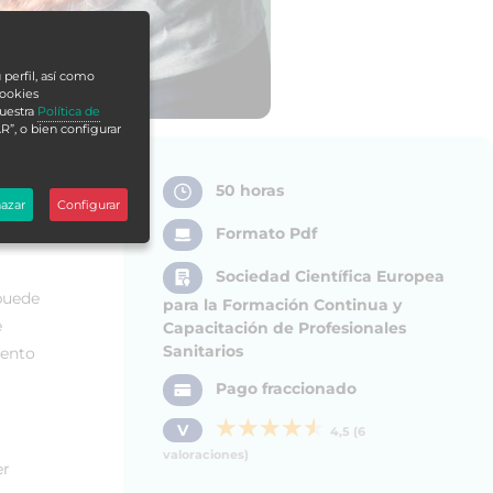
 perfil, así como
cookies
nuestra
Política de
R”, o bien configurar
50 horas
azar
Configurar
Formato Pdf
Sociedad Científica Europea
 puede
para la Formación Continua y
e
Capacitación de Profesionales
Sanitarios
iento
Pago fraccionado
V
4,5 (6
valoraciones)
er