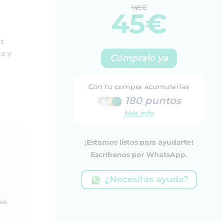
145€
45€
os
e y
Cómpralo ya
Con tu compra acumularías
180 puntos
Más info
¡Estamos listos para ayudarte!
Escríbenos por WhatsApp.
¿Necesitas ayuda?
les