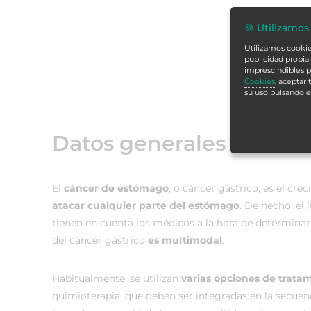
🍪 Utilizamos
Utilizamos cookies
publicidad propia 
imprescindibles p
Cookies
, aceptar
su uso pulsando 
Datos generales
El
cáncer de estómago
, o cáncer gástrico, es el c
atacar cualquier parte del estómago
. De hecho, el
tienen en cuenta los médicos a la hora de determinar
del cáncer gástrico
es multimodal
.
Habitualmente, se utilizan
varias opciones de trat
quimioterapia, que deben ser integradas en la secuen