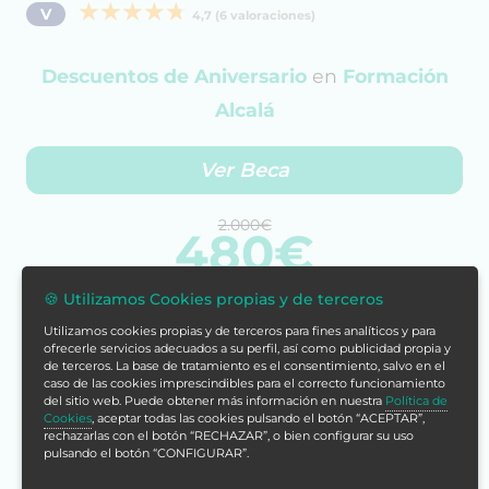
V
4,7 (6 valoraciones)
Descuentos de Aniversario
en
Formación
Alcalá
Ver Beca
2.000€
480€
🍪 Utilizamos Cookies propias y de terceros
Cómpralo ya
Utilizamos cookies propias y de terceros para fines analíticos y para
ofrecerle servicios adecuados a su perfil, así como publicidad propia y
de terceros. La base de tratamiento es el consentimiento, salvo en el
caso de las cookies imprescindibles para el correcto funcionamiento
del sitio web. Puede obtener más información en nuestra
Política de
Cookies
, aceptar todas las cookies pulsando el botón “ACEPTAR”,
rechazarlas con el botón “RECHAZAR”, o bien configurar su uso
pulsando el botón “CONFIGURAR”.
Con tu compra acumularías