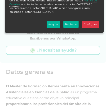
del sitio web. Puede obtener más información en nuestra
Política de
Cookies
, aceptar todas las cookies pulsando el botón “ACEPTAR”,
Con tu compra acumularías
rechazarlas con el botón “RECHAZAR”, o bien configurar su uso
2.116 puntos
pulsando el botón “CONFIGURAR”.
Más info
Aceptar
Rechazar
Configurar
¡Estamos listos para ayudarte!
Escríbenos por WhatsApp.
¿Necesitas ayuda?
Datos generales
El Máster de Formación Permanente en Innovaciones
Asistenciales en Ciencias de la Salud
es un programa
educativo que tiene como objetivo principal
proporcionar a los profesionales del ámbito de la