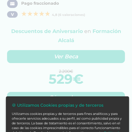
Pago fraccionado
V
4,8 (6 valoraciones)
Descuentos de Aniversario
en
Formación
Alcalá
Ver Beca
2.200€
529€
Cómpralo ya
🍪 Utilizamos Cookies propias y de terceros
Utilizamos cookies propias y de terceros para fines analíticos y para
ofrecerle servicios adecuados a su perfil, así como publicidad propia y
de terceros. La base de tratamiento es el consentimiento, salvo en el
caso de las cookies imprescindibles para el correcto funcionamiento