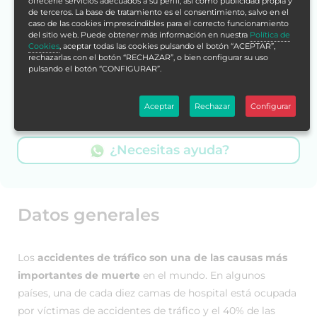
ofrecerle servicios adecuados a su perfil, así como publicidad propia y
de terceros. La base de tratamiento es el consentimiento, salvo en el
Con tu compra acumularías
caso de las cookies imprescindibles para el correcto funcionamiento
2.500 puntos
del sitio web. Puede obtener más información en nuestra
Política de
Cookies
, aceptar todas las cookies pulsando el botón “ACEPTAR”,
Más info
rechazarlas con el botón “RECHAZAR”, o bien configurar su uso
pulsando el botón “CONFIGURAR”.
¡Estamos listos para ayudarte!
Aceptar
Rechazar
Configurar
Escríbenos por WhatsApp.
¿Necesitas ayuda?
Datos generales
Los
accidentes de tráfico son una de las causas más
importantes de muerte
en el mundo. En algunos
países, una de cada diez camas de hospital está ocupada
por víctimas de accidentes de tráfico y el 40% de las