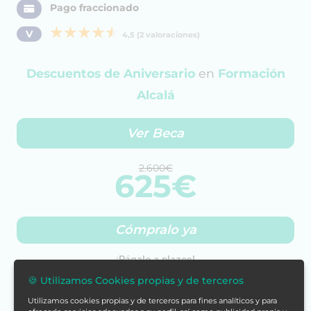
Pago fraccionado
V
4,5 (2 valoraciones)
Descuentos de Aniversario
en
Formación
Alcalá
Ver Beca
2.600€
625€
Cómpralo ya
🍪 Utilizamos Cookies propias y de terceros
Utilizamos cookies propias y de terceros para fines analíticos y para