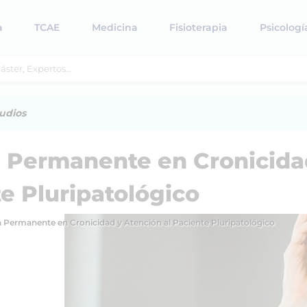
a
TCAE
Medicina
Fisioterapia
Psicologí
udios
 Permanente en Cronicida
te Pluripatológico
 Permanente en Cronicidad y Atención al Paciente Pluripatológico