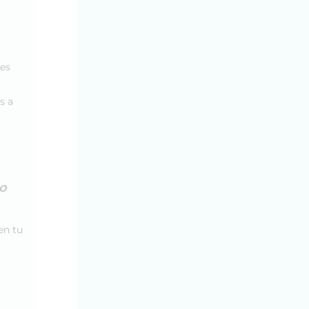
les
s a
io
en tu