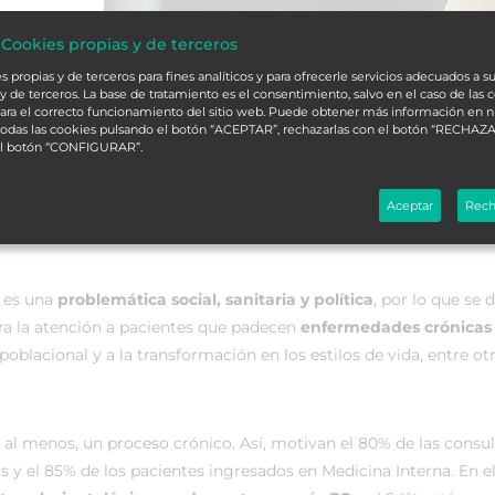
 Cookies propias y de terceros
 propias y de terceros para fines analíticos y para ofrecerle servicios adecuados a su
y de terceros. La base de tratamiento es el consentimiento, salvo en el caso de las 
ara el correcto funcionamiento del sitio web. Puede obtener más información en 
 todas las cookies pulsando el botón “ACEPTAR”, rechazarlas con el botón “RECHAZA
el botón “CONFIGURAR”.
Aceptar
Rech
, es una
problemática social, sanitaria y política
, por lo que se 
ara la atención a pacientes que padecen
enfermedades crónicas 
blacional y a la transformación en los estilos de vida, entre ot
al menos, un proceso crónico. Así, motivan el 80% de las consul
s y el 85% de los pacientes ingresados en Medicina Interna. En e