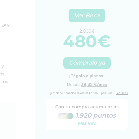
Ver Beca
4,45%
2.000€
480€
Cómpralo ya
 y
los
stos
Con tu compra acumularías
1.920 puntos
Más info