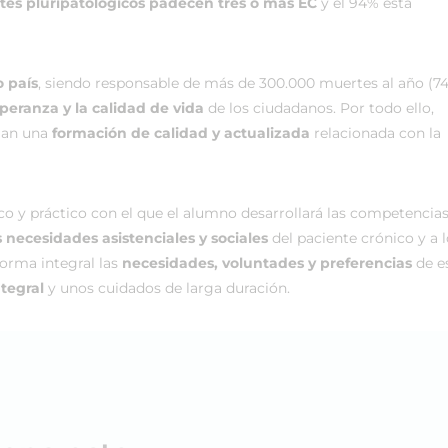
ntes pluripatológicos padecen tres o más EC
y el 94% está
 país
, siendo responsable de más de 300.000 muertes al año (7
speranza y la calidad de vida
de los ciudadanos. Por todo ello,
gan una
formación de calidad y actualizada
relacionada con la
co y práctico con el que el alumno desarrollará las competencias
 necesidades asistenciales y sociales
del paciente crónico y a 
forma integral las
necesidades, voluntades y preferencias
de e
ntegral
y unos cuidados de larga duración.