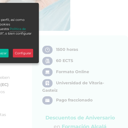
 perfil, así como
cookies
nuestra
Política de
R”, o bien configurar
1500 horas
azar
Configurar
60 ECTS
Formato Online
deben
Universidad de Vitoria-
(EC)
Gasteiz
ros
Pago fraccionado
tas
Descuentos de Aniversario
l
en
Formación Alcalá