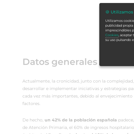
🍪 Utilizamos
Utilizamos cookies
publicidad propia 
imprescindibles p
Cookies
, aceptar
su uso pulsando 
Datos generales
Actualmente, la cronicidad, junto con la complejidad
desarrollar e implementar iniciativas y estrategias p
cada vez más importantes, debido al envejecimiento po
factores.
De hecho,
un 42% de la población española
padece, 
de Atención Primaria, el 60% de ingresos hospitalario