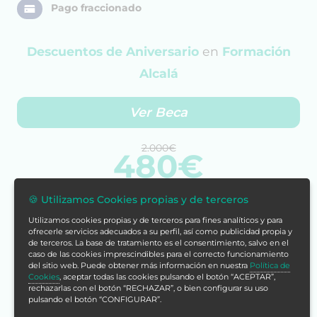
Pago fraccionado
Descuentos de Aniversario
en
Formación
Alcalá
Ver Beca
2.000€
480€
🍪 Utilizamos Cookies propias y de terceros
Cómpralo ya
Utilizamos cookies propias y de terceros para fines analíticos y para
ofrecerle servicios adecuados a su perfil, así como publicidad propia y
de terceros. La base de tratamiento es el consentimiento, salvo en el
caso de las cookies imprescindibles para el correcto funcionamiento
del sitio web. Puede obtener más información en nuestra
Política de
Cookies
, aceptar todas las cookies pulsando el botón “ACEPTAR”,
rechazarlas con el botón “RECHAZAR”, o bien configurar su uso
pulsando el botón “CONFIGURAR”.
Con tu compra acumularías