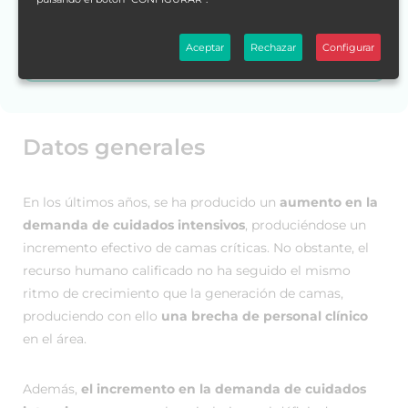
Escríbenos por WhatsApp.
Aceptar
Rechazar
Configurar
¿Necesitas ayuda?
Datos generales
En los últimos años, se ha producido un
aumento en la
demanda de cuidados intensivos
, produciéndose un
incremento efectivo de camas críticas. No obstante, el
recurso humano calificado no ha seguido el mismo
ritmo de crecimiento que la generación de camas,
produciendo con ello
una brecha de personal clínico
en el área.
Además,
el incremento en la demanda de cuidados