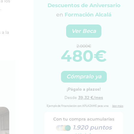
a los
Descuentos de Aniversario
.
en
Formación Alcalá
Ver Beca
 a la
2.000€
480€
Cómpralo ya
Con tu compra acumularías
1.920 puntos