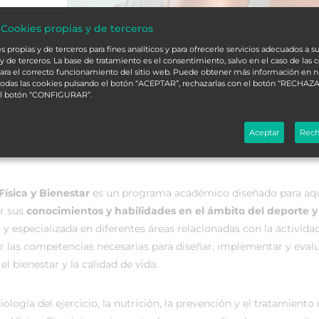
 Cookies propias y de terceros
 propias y de terceros para fines analíticos y para ofrecerle servicios adecuados a su
y de terceros. La base de tratamiento es el consentimiento, salvo en el caso de las 
ara el correcto funcionamiento del sitio web. Puede obtener más información en 
 todas las cookies pulsando el botón “ACEPTAR”, rechazarlas con el botón “RECHAZA
el botón “CONFIGURAR”.
Aceptar
Rech
ísica y Bienestar
es un programa académico diseñado para aqu
ar sus
conocimientos y habilidades en el ámbito del deporte y
 y especializada en diferentes áreas relacionadas con la activida
irir las competencias necesarias para diseñar, implementar y eval
l bienestar y la calidad de vida.
ogía del ejercicio, la nutrición, la prevención y el tratamiento