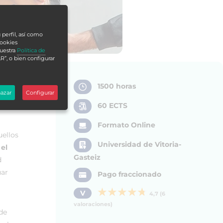
 perfil, así como
cookies
nuestra
Política de
R”, o bien configurar
1500 horas
azar
Configurar
60 ECTS
Formato Online
ellos
Universidad de Vitoria-
 el
Gasteiz
d
uar
Pago fraccionado
V
4,7 (6
valoraciones)
 de