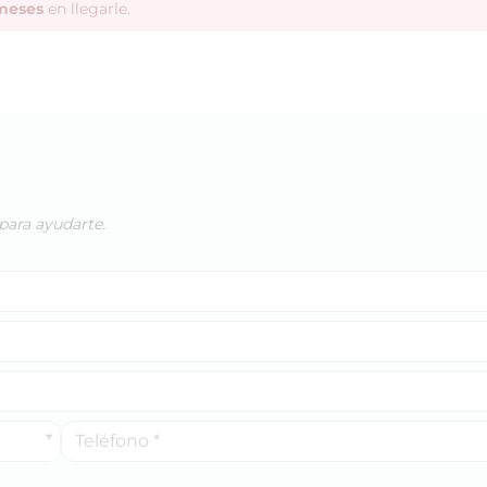
meses
en llegarle.
para ayudarte.