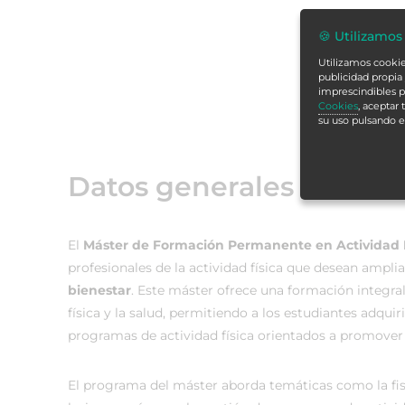
🍪 Utilizamos
Utilizamos cookies
publicidad propia 
imprescindibles p
Cookies
, aceptar
su uso pulsando 
Datos generales
El
Máster de Formación Permanente en Actividad F
profesionales de la actividad física que desean ampli
bienestar
. Este máster ofrece una formación integral
física y la salud, permitiendo a los estudiantes adqu
programas de actividad física orientados a promover e
El programa del máster aborda temáticas como la fisiol