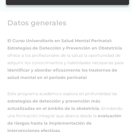
Datos generales
El Curso Universitario en Salud Mental Perinatal:
Estrategias de Detección y Prevención en Obstetricia
ofrece a los profesionales de la salud la oportunidad de
adquirir los conocimientos y habilidades necesarias para
identificar y abordar eficazmente los trastornos de
salud mental en el periodo perinatal
.
Este programa académico explora en profundidad las
estrategias de detección y prevención más
actualizadas en el ámbito de la obstetricia
, brindando
una formación integral que abarca desde la
evaluación
de riesgos hasta la implementación de
intervenciones efectivas
.