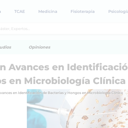
a
TCAE
Medicina
Fisioterapia
Psicologí
udios
Opiniones
en Avances en Identificaci
s en Microbiología Clínica
Avances en Identificación de Bacterias y Hongos en Microbiología Clínica