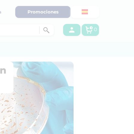
Promociones
a
0
ón