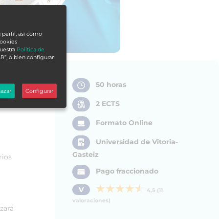
 perfil, así como
cookies
nuestra
Política de
R”, o bien configurar
50 horas
azar
Configurar
2 ECTS
Formato Online
Universidad de Vitoria-
Gasteiz
rios
.
Pago fraccionado
V
4,5 (11
valoraciones)
izará