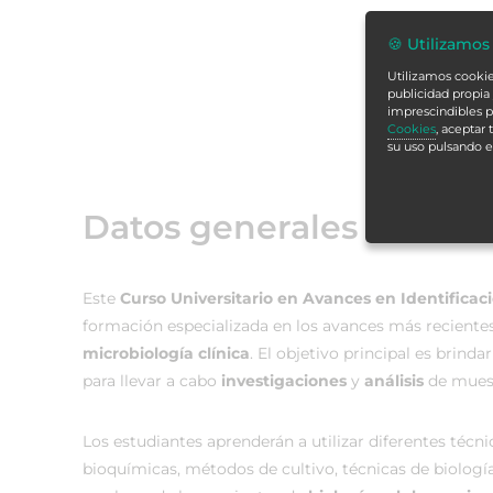
🍪 Utilizamos
Utilizamos cookies
publicidad propia 
imprescindibles p
Cookies
, aceptar
su uso pulsando 
Datos generales
Este
Curso Universitario en Avances en Identificac
formación especializada en los avances más recientes
microbiología clínica
. El objetivo principal es brind
para llevar a cabo
investigaciones
y
análisis
de muest
Los estudiantes aprenderán a utilizar diferentes técn
bioquímicas, métodos de cultivo, técnicas de biología