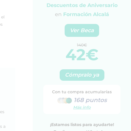
Descuentos de Aniversario
en
Formación Alcalá
 el
es
Ver Beca
140€
42€
Cómpralo ya
Con tu compra acumularías
168 puntos
Más info
les
¡Estamos listos para ayudarte!
s a