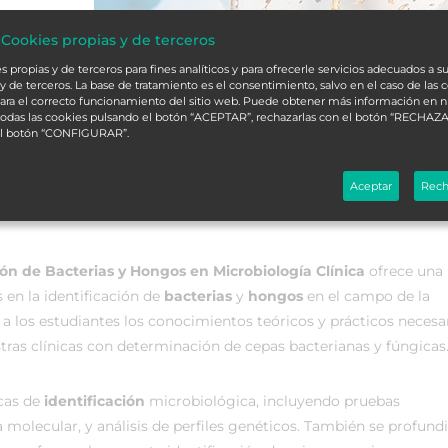
 Cookies propias y de terceros
 propias y de terceros para fines analíticos y para ofrecerle servicios adecuados a su
y de terceros. La base de tratamiento es el consentimiento, salvo en el caso de las 
ara el correcto funcionamiento del sitio web. Puede obtener más información en 
 todas las cookies pulsando el botón “ACEPTAR”, rechazarlas con el botón “RECHAZA
el botón “CONFIGURAR”.
Aceptar
Rech
ión de Bacterias y Hongos en Microbiología Clínica
ofrece una
 en la identificación de
bacterias
y
hongos
en el campo de la
ar a los estudiantes los conocimientos teóricos y prácticos necesa
ras clínicas con determinación de cepas bacterianas y fúngicas
icas de
identificación
microbiológica, incluyendo pruebas
 molecular, y análisis de perfiles genéticos. También se profund