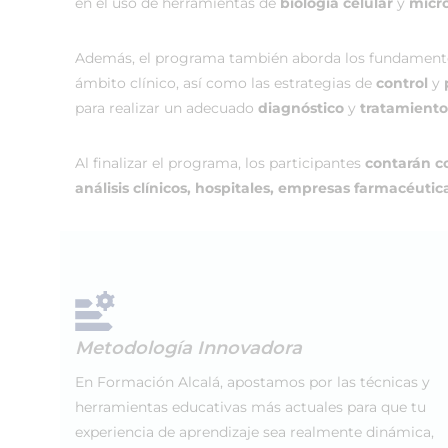
en el uso de herramientas de
biología celular
y
micr
Además, el programa también aborda los fundament
ámbito clínico, así como las estrategias de
control
y
para realizar un adecuado
diagnóstico
y
tratamiento
Al finalizar el programa, los participantes
contarán co
análisis clínicos, hospitales, empresas farmacéutic
Metodología Innovadora
En Formación Alcalá, apostamos por las técnicas y
herramientas educativas más actuales para que tu
experiencia de aprendizaje sea realmente dinámica,