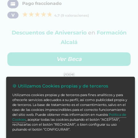
Pago fraccionado
V
4,7 (9 valoraciones)
Descuentos de Aniversario
en
Formación
Alcalá
Ver Beca
200€
60€
🍪 Utilizamos Cookies propias y de terceros
Utilizamos cookies propias y de terceros para fines analíticos y para
ofrecerle servicios adecuados a su perfil, así como publicidad propia y
Cómpralo ya
de terceros. La base de tratamiento es el consentimiento, salvo en el
caso de las cookies imprescindibles para el correcto funcionamiento
del sitio web. Puede obtener más información en nuestra
Política de
Con tu compra acumularías
Cookies
, aceptar todas las cookies pulsando el botón “ACEPTAR”,
rechazarlas con el botón “RECHAZAR”, o bien configurar su uso
240 puntos
pulsando el botón “CONFIGURAR”.
Más info