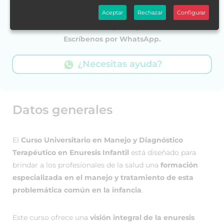
Aceptar
Rechazar
Configurar
¡Estamos listos para ayudarte!
Escríbenos por WhatsApp.
¿Necesitas ayuda?
Datos generales
El
Curso Universitario en Manejo y Diagnóstico
Terapéutico en Enuresis Infantil
está diseñado para
brindar a los profesionales de la salud una
formación
especializada en el manejo y tratamiento de esta
problemática común en la infancia
.
Este curso ofrece una
visión integral de la enuresis