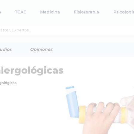
a
TCAE
Medicina
Fisioterapia
Psicologí
udios
Opiniones
lergológicas
gológicas