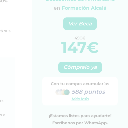
 50%
en
Formación Alcalá
Ver Beca
rá sus
490€
147€
Cómpralo ya
Con tu compra acumularías
588 puntos
Más info
les
s a
¡Estamos listos para ayudarte!
Escríbenos por WhatsApp.