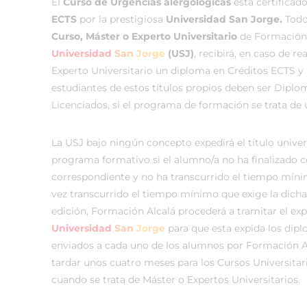
El
Curso de Urgencias alergológicas
está certificad
ECTS
por la prestigiosa
Universidad San Jorge.
Todo 
Curso, Máster o Experto Universitario
de Formación 
Universidad
San
Jorge
(USJ)
, recibirá, en caso de r
Experto Universitario un diploma en Créditos ECTS y 
estudiantes de estos títulos propios deben ser Dipl
Licenciados, si el programa de formación se trata de 
La USJ bajo ningún concepto expedirá el título univer
programa formativo si el alumno/a no ha finalizado c
correspondiente y no ha transcurrido el tiempo míni
vez transcurrido el tiempo mínimo que exige la dicha 
edición, Formación Alcalá procederá a tramitar el ex
Universidad
San
Jorge
para que esta expida los dipl
enviados a cada uno de los alumnos por Formación Al
tardar unos cuatro meses para los Cursos Universitar
cuando se trata de Máster o Expertos Universitarios.