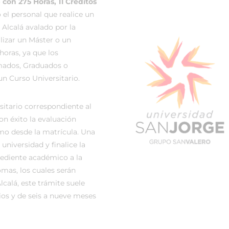
o
con 275 Horas, 11 Créditos
el personal que realice un
Alcalá avalado por la
ealizar un Máster o un
horas, ya que los
omados, Graduados o
un Curso Universitario.
sitario correspondiente al
on éxito la evaluación
mo desde la matrícula. Una
universidad y finalice la
pediente académico a la
omas, los cuales serán
calá, este trámite suele
ios y de seis a nueve meses