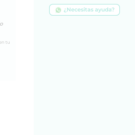
¿Necesitas ayuda?
io
en tu