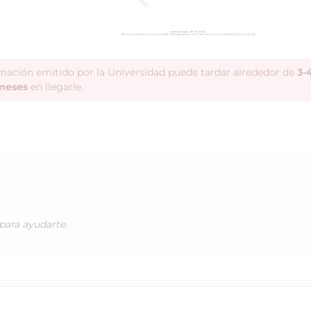
rmación emitido por la Universidad puede tardar alrededor de
3-
meses
en llegarle.
para ayudarte.