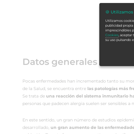
🍪 Utilizamos
Utilizamos cookies
publicidad propia 
imprescindibles p
Cookies
, aceptar
su uso pulsando 
Datos generales
Pocas enfermedades han incrementado tanto su mo
de la Salud, se encuentra entre
las patologías más f
Se trata de
una reacción del sistema inmunitario h
personas que padecen alergia suelen ser sensibles a 
En este sentido, un gran número de estudios epidem
desarrollado,
un gran aumento de las enfermedade