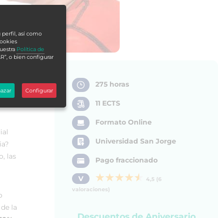
 perfil, así como
cookies
nuestra
Política de
R”, o bien configurar
275 horas
azar
Configurar
11 ECTS
Formato Online
ial
Universidad San Jorge
ia?
, las
Pago fraccionado
V
4,5 (6
valoraciones)
o
 de la
Descuentos de Aniversario