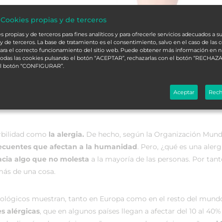
 Cookies propias y de terceros
 propias y de terceros para fines analíticos y para ofrecerle servicios adecuados a su
y de terceros. La base de tratamiento es el consentimiento, salvo en el caso de las 
ara el correcto funcionamiento del sitio web. Puede obtener más información en 
 todas las cookies pulsando el botón “ACEPTAR”, rechazarlas con el botón “RECHAZA
el botón “CONFIGURAR”.
Aceptar
Rech
rbilidad como
la alergia.
De hecho, según la Organización Mund
recuentes que afectan a la humanidad
. Pero, ¿qué es una alerg
acia algo que no molesta
a la mayoría de las personas. Por tanto
más de una cosa.
iológicos muestran, tanto en Europa como en el resto del mund
s alérgicas
, que en algunos países llegan a afectar del 10 al 40%