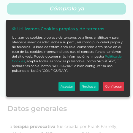
Cómpralo ya
Con tu compra acumularías
🍪 Utilizamos Cookies propias y de terceros
288 puntos
Utilizamos cookies propias y de terceros para fines analíticos y para
Más info
ofrecerle servicios adecuados a su perfil, así como publicidad propia y
de terceros. La base de tratamiento es el consentimiento, salvo en el
caso de las cookies imprescindibles para el correcto funcionamiento
del sitio web. Puede obtener más información en nuestra
Política de
¡Estamos listos para ayudarte!
Cookies
, aceptar todas las cookies pulsando el botón “ACEPTAR”,
Escríbenos por WhatsApp.
rechazarlas con el botón “RECHAZAR”, o bien configurar su uso
pulsando el botón “CONFIGURAR”.
¿Necesitas ayuda?
Aceptar
Rechazar
Configurar
Datos generales
La
terapia provocativa
fue creada por Frank Farrelly,