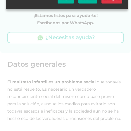
¡Estamos listos para ayudarte!
Escríbenos por WhatsApp.
¿Necesitas ayuda?
Datos generales
El
maltrato infantil es un problema social
que todavía
no está resuelto. Es necesario un verdadero
reconocimiento social del mismo como paso previo
para la solución, aunque los medios para evitarlo son
todavía escasos e ineficaces y la sociedad aún no se ha
hecho eco de las verdaderas dimensiones del problema.