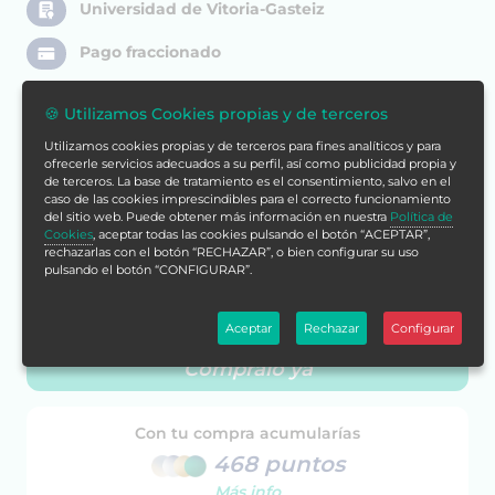
Universidad de Vitoria-Gasteiz
Pago fraccionado
🍪 Utilizamos Cookies propias y de terceros
Descuentos de Aniversario
en
Formación
Utilizamos cookies propias y de terceros para fines analíticos y para
Alcalá
ofrecerle servicios adecuados a su perfil, así como publicidad propia y
de terceros. La base de tratamiento es el consentimiento, salvo en el
caso de las cookies imprescindibles para el correcto funcionamiento
Ver Beca
del sitio web. Puede obtener más información en nuestra
Política de
Cookies
, aceptar todas las cookies pulsando el botón “ACEPTAR”,
rechazarlas con el botón “RECHAZAR”, o bien configurar su uso
420€
pulsando el botón “CONFIGURAR”.
117€
Aceptar
Rechazar
Configurar
Cómpralo ya
Con tu compra acumularías
468 puntos
Más info