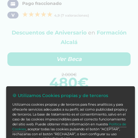
Pago fraccionado
V
4,9 (7 valoraciones)
Descuentos de Aniversario
en
Formación
Alcalá
Ver Beca
2.000€
480€
🍪 Utilizamos Cookies propias y de terceros
Cómpralo ya
Utilizamos cookies propias y de terceros para fines analíticos y para
ofrecerle servicios adecuados a su perfil, así como publicidad propia y
de terceros. La base de tratamiento es el consentimiento, salvo en el
caso de las cookies imprescindibles para el correcto funcionamiento
del sitio web. Puede obtener más información en nuestra
Política de
Cookies
, aceptar todas las cookies pulsando el botón “ACEPTAR”,
rechazarlas con el botón “RECHAZAR”, o bien configurar su uso