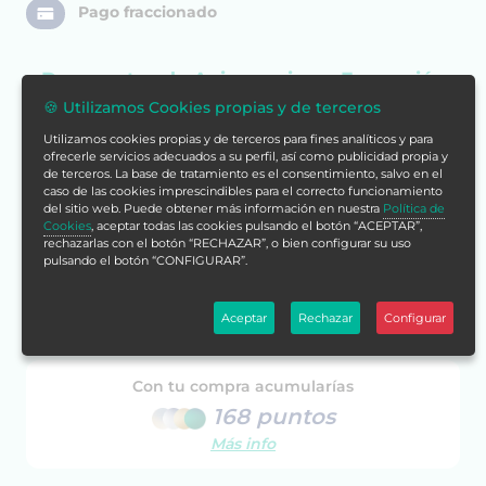
Pago fraccionado
Descuentos de Aniversario
en
Formación
🍪 Utilizamos Cookies propias y de terceros
Alcalá
Utilizamos cookies propias y de terceros para fines analíticos y para
ofrecerle servicios adecuados a su perfil, así como publicidad propia y
Ver Beca
de terceros. La base de tratamiento es el consentimiento, salvo en el
caso de las cookies imprescindibles para el correcto funcionamiento
del sitio web. Puede obtener más información en nuestra
Política de
140€
Cookies
, aceptar todas las cookies pulsando el botón “ACEPTAR”,
42€
rechazarlas con el botón “RECHAZAR”, o bien configurar su uso
pulsando el botón “CONFIGURAR”.
Aceptar
Rechazar
Configurar
Cómpralo ya
Con tu compra acumularías
168 puntos
Más info