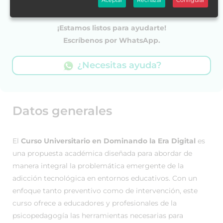
Aceptar
Rechazar
Configurar
¡Estamos listos para ayudarte!
Escríbenos por WhatsApp.
¿Necesitas ayuda?
Datos generales
El
Curso Universitario en Dominando la Era Digital
es
una propuesta académica diseñada para abordar de
manera integral la problemática emergente de la
adicción tecnológica en entornos educativos. Con un
enfoque tanto preventivo como de intervención, este
curso ofrece a educadores y profesionales de la
psicopedagogía las herramientas necesarias para