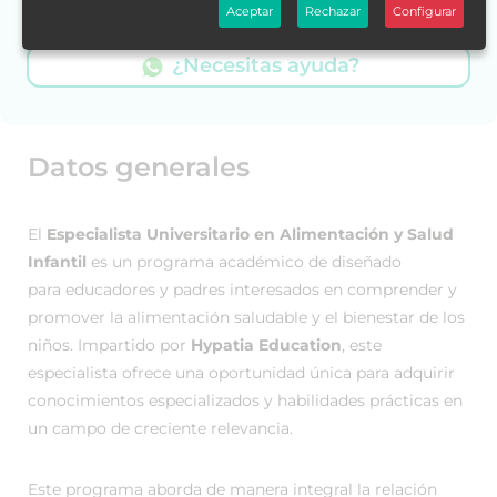
Escríbenos por WhatsApp.
Aceptar
Rechazar
Configurar
¿Necesitas ayuda?
Datos generales
El
Especialista Universitario en Alimentación y Salud
Infantil
es un programa académico de diseñado
para educadores y padres interesados en comprender y
promover la alimentación saludable y el bienestar de los
niños. Impartido por
Hypatia Education
, este
especialista ofrece una oportunidad única para adquirir
conocimientos especializados y habilidades prácticas en
un campo de creciente relevancia.
Este programa aborda de manera integral la relación