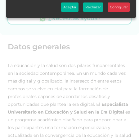
Escríbenos por WhatsApp.
Aceptar
Rechazar
Configurar
¿Necesitas ayuda?
Datos generales
La educación y la salud son dos pilares fundamentales
en la sociedad contemporánea. En un mundo cada vez
más digital y globalizado, la intersección entre estos
campos se vuelve crucial para la formación de
profesionales capaces de abordar los desafíos y
oportunidades que plantea la era digital. El
Especialista
Universitario en Educación y Salud en la Era Digital
es
un programa académico diseñado para proporcionar a
los participantes una formación especializada y
actualizada en la convergencia de la educación y la salud