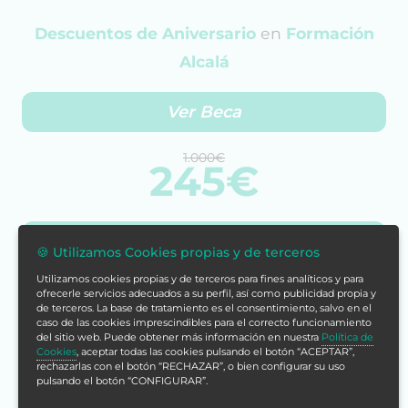
Descuentos de Aniversario
en
Formación
Alcalá
Ver Beca
1.000€
245€
Cómpralo ya
🍪 Utilizamos Cookies propias y de terceros
Utilizamos cookies propias y de terceros para fines analíticos y para
Con tu compra acumularías
ofrecerle servicios adecuados a su perfil, así como publicidad propia y
de terceros. La base de tratamiento es el consentimiento, salvo en el
980 puntos
caso de las cookies imprescindibles para el correcto funcionamiento
del sitio web. Puede obtener más información en nuestra
Política de
Más info
Cookies
, aceptar todas las cookies pulsando el botón “ACEPTAR”,
rechazarlas con el botón “RECHAZAR”, o bien configurar su uso
pulsando el botón “CONFIGURAR”.
¡Estamos listos para ayudarte!