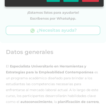
¡Estamos listos para ayudarte!
Escríbenos por WhatsApp.
¿Necesitas ayuda?
Datos generales
El
Especialista Universitario en Herramientas y
Estrategias para la Empleabilidad Contemporánea
es
un programa académico diseñado para brindar a los
estudiantes las competencias necesarias para
enfrentarse al mercado laboral actual. A lo largo de este
curso, los participantes desarrollarán habilidades clave
como el
autoconocimiento
, la
planificación de carrera
,