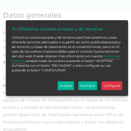
Datos generales
🍪 Utilizamos Cookies propias y de terceros
El
Curso en Supervisión Eficaz: Manual para Supervisados
Utilizamos cookies propias y de terceros para fines analíticos y para
es una formación diseñada para aquellos profesionales que
ofrecerle servicios adecuados a su perfil, así como publicidad propia y
deseen
incrementar sus habilidades
en el campo de la
de terceros. La base de tratamiento es el consentimiento, salvo en el
caso de las cookies imprescindibles para el correcto funcionamiento
supervisión y convertirse en
supervisores altamente
del sitio web. Puede obtener más información en nuestra
Política de
Cookies
, aceptar todas las cookies pulsando el botón “ACEPTAR”,
eficaces en cualquier entorno laboral
.
rechazarlas con el botón “RECHAZAR”, o bien configurar su uso
pulsando el botón “CONFIGURAR”.
En este curso, los participantes aprenderán las
estrategias y
técnicas más innovadoras y efectivas en supervisión
,
Aceptar
Rechazar
Configurar
fortaleciendo así su capacidad para liderar y gestionar
equipos de trabajo de manera exitosa. A través de un enfoque
práctico y basado en situaciones reales, los estudiantes
podrán desarrollar las habilidades necesarias para influir de
manera positiva en sus colaboradores y lograr los objetivos
propuestos.