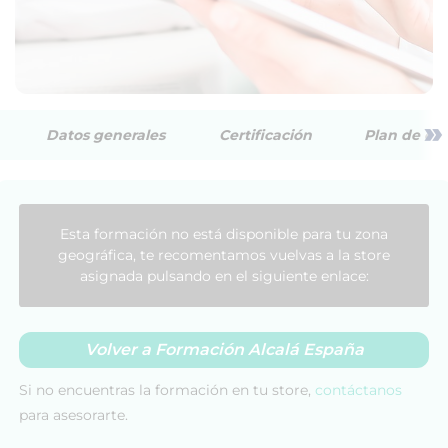
»
Datos generales
Certificación
Plan de est
Esta formación no está disponible para tu zona
geográfica, te recomentamos vuelvas a la store
asignada pulsando en el siguiente enlace:
Volver a Formación Alcalá España
Si no encuentras la formación en tu store,
contáctanos
para asesorarte.