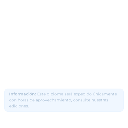
Información:
Este diploma será expedido únicamente
con horas de aprovechamiento, consulte nuestras
ediciones.