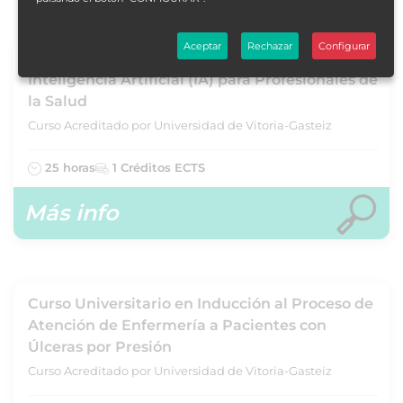
Aceptar
Rechazar
Configurar
Curso Universitario Avanzado en el Uso de
Inteligencia Artificial (IA) para Profesionales de
la Salud
Curso Acreditado por Universidad de Vitoria-Gasteiz
25 horas
1 Créditos ECTS
Más info
Curso Universitario en Inducción al Proceso de
Atención de Enfermería a Pacientes con
Úlceras por Presión
Curso Acreditado por Universidad de Vitoria-Gasteiz