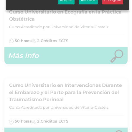
Curso Universitario en Ecografía en la Práctica
Obstétrica
Curso Acreditado por Universidad de Vitoria-Gasteiz
50 horas
2 Créditos ECTS
Más info
Curso Universitario en Intervenciones Durante
el Embarazo y el Parto para la Prevención del
Traumatismo Perineal
Curso Acreditado por Universidad de Vitoria-Gasteiz
50 horas
2 Créditos ECTS