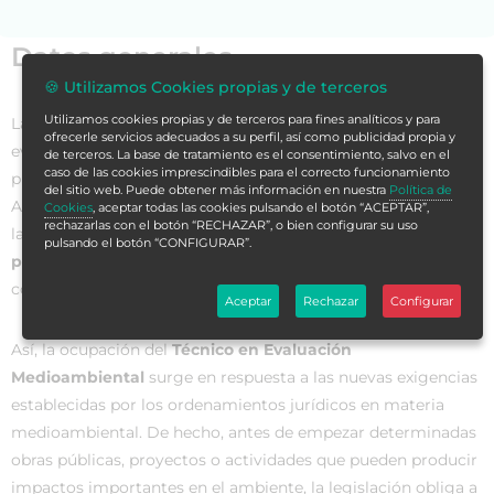
Datos generales
🍪 Utilizamos Cookies propias y de terceros
Utilizamos cookies propias y de terceros para fines analíticos y para
Las constantes modificaciones que afectan a la normativa de
ofrecerle servicios adecuados a su perfil, así como publicidad propia y
evaluación de impacto ambiental, la heterogeneidad del
de terceros. La base de tratamiento es el consentimiento, salvo en el
caso de las cookies imprescindibles para el correcto funcionamiento
procedimiento administrativo en las distintas Comunidades
del sitio web. Puede obtener más información en nuestra
Política de
Autónomas y la permanente preocupación social por reducir
Cookies
, aceptar todas las cookies pulsando el botón “ACEPTAR”,
rechazarlas con el botón “RECHAZAR”, o bien configurar su uso
la afección a los distintos proyectos
obligan a técnicos y
pulsando el botón “CONFIGURAR”.
profesionales a estar permanentemente al día
en relación
con la elaboración de estudios de impacto ambiental.
Aceptar
Rechazar
Configurar
Así, la ocupación del
Técnico en Evaluación
Medioambiental
surge en respuesta a las nuevas exigencias
establecidas por los ordenamientos jurídicos en materia
medioambiental. De hecho, antes de empezar determinadas
obras públicas, proyectos o actividades que pueden producir
impactos importantes en el ambiente, la legislación obliga a