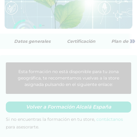
»
Datos generales
Certificación
Plan de est
Esta formación no está disponible para tu zona
geográfica, te recomentamos vuelvas a la store
asignada pulsando en el siguiente enlace:
Volver a Formación Alcalá España
Si no encuentras la formación en tu store,
contáctanos
para asesorarte.