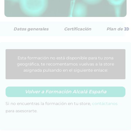
»
Datos generales
Certificación
Plan de est
Esta formación no está disponible para tu zona
geográfica, te recomentamos vuelvas a la store
asignada pulsando en el siguiente enlace:
Volver a Formación Alcalá España
Si no encuentras la formación en tu store,
contáctanos
para asesorarte.