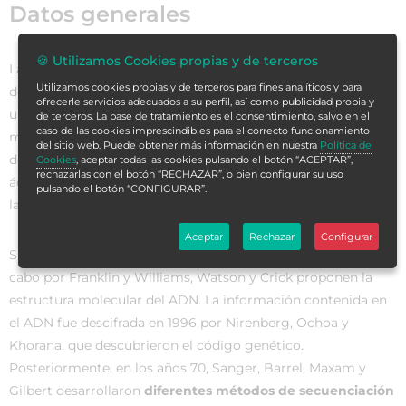
Datos generales
🍪 Utilizamos Cookies propias y de terceros
La
biología molecular
es la ciencia que se dedica al estudio
Utilizamos cookies propias y de terceros para fines analíticos y para
de los
procesos que se desarrollan en los seres vivos,
desde
ofrecerle servicios adecuados a su perfil, así como publicidad propia y
un punto de vista ultraestructural. El origen de la biología
de terceros. La base de tratamiento es el consentimiento, salvo en el
caso de las cookies imprescindibles para el correcto funcionamiento
molecular data de
principios de 1940
, donde Avery
del sitio web. Puede obtener más información en nuestra
Política de
demuestra que la transformación bacteriana depende del
Cookies
, aceptar todas las cookies pulsando el botón “ACEPTAR”,
rechazarlas con el botón “RECHAZAR”, o bien configurar su uso
ácido desoxirribonucleico o ADN, capaz de acarrear consigo
pulsando el botón “CONFIGURAR”.
la información genética.
Aceptar
Rechazar
Configurar
Sin embargo, a partir de los estudios radiológicos llevados a
cabo por Franklin y Williams, Watson y Crick proponen la
estructura molecular del ADN. La información contenida en
el ADN fue descifrada en 1996 por Nirenberg, Ochoa y
Khorana, que descubrieron el código genético.
Posteriormente, en los años 70, Sanger, Barrel, Maxam y
Gilbert desarrollaron
diferentes métodos de secuenciación