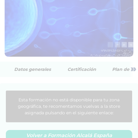
»
Datos generales
Certificación
Plan de est
Esta formación no está disponible para tu zona
geográfica, te recomentamos vuelvas a la store
asignada pulsando en el siguiente enlace:
Volver a Formación Alcalá España