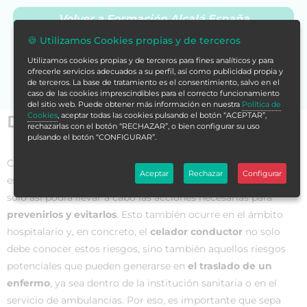
Volver a Formación Alcalá España
🍪 Utilizamos Cookies propias y de terceros
Si no encuentras la formación en tu store,
contáctanos
Utilizamos cookies propias y de terceros para fines analíticos y para
para asesorarte.
ofrecerle servicios adecuados a su perfil, así como publicidad propia y
de terceros. La base de tratamiento es el consentimiento, salvo en el
caso de las cookies imprescindibles para el correcto funcionamiento
del sitio web. Puede obtener más información en nuestra
Política de
Cookies
, aceptar todas las cookies pulsando el botón “ACEPTAR”,
Datos generales
rechazarlas con el botón “RECHAZAR”, o bien configurar su uso
pulsando el botón “CONFIGURAR”.
Cualquier profesional debe
conocer los riesgos
a los que
Aceptar
Rechazar
Configurar
está expuesto en todo momento en su trabajo, puesto que
solo así podrá llevar a cabo las acciones necesarias para
prevenirlos y evitarlos
. Esto también ocurre en el ámbito
hospitalario y, en concreto, el
celador conductor
no solo
debe conocer estos riesgos, sino también aquellos riesgos
potenciales que pueden generarse en
el traslado de un
enfermo
, ya sea dentro de la institución sanitaria o en el
servicio de ambulancias. Por eso, es importante que sepa