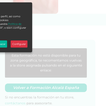
 perfil, así como
cookies
nuestra
Política de
R”, o bien configurar
azar
Configurar
Esta formación no está disponible para tu
zona geográfica, te recomentamos vuelvas
a la store asignada pulsando en el siguiente
enlace:
Volver a Formación Alcalá España
Si no encuentras la formación en tu store,
contáctanos
para asesorarte.