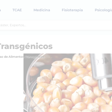
a
TCAE
Medicina
Fisioterapia
Psicologí
Transgénicos
so de Alimentos Transgénicos