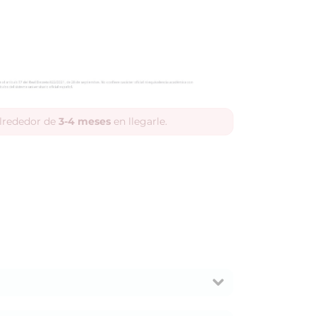
alrededor de
3-4 meses
en llegarle.