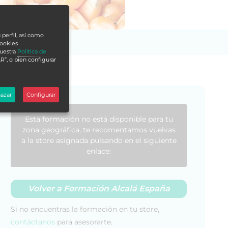
 perfil, así como
cookies
nuestra
Política de
R”, o bien configurar
azar
Configurar
Esta formación no está disponible para tu
zona geográfica, te recomentamos vuelvas
a la store asignada pulsando en el siguiente
enlace:
Volver a Formación Alcalá España
Si no encuentras la formación en tu store,
contáctanos
para asesorarte.