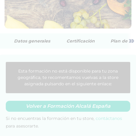
»
Datos generales
Certificación
Plan de est
Esta formación no está disponible para tu zona
geográfica, te recomentamos vuelvas a la store
asignada pulsando en el siguiente enlace:
Volver a Formación Alcalá España
Si no encuentras la formación en tu store,
contáctanos
para asesorarte.