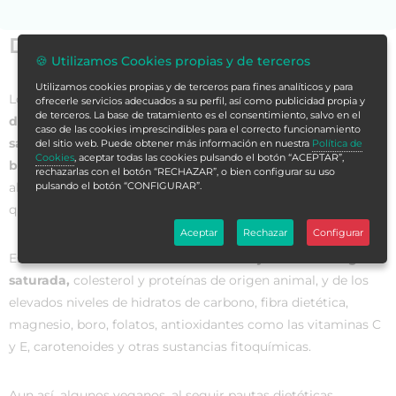
Datos generales
🍪 Utilizamos Cookies propias y de terceros
Utilizamos cookies propias y de terceros para fines analíticos y para
Los
expertos en nutrición
defienden la postura de que las
ofrecerle servicios adecuados a su perfil, así como publicidad propia y
de terceros. La base de tratamiento es el consentimiento, salvo en el
dietas vegetarianas
bien planificadas son totalmente
caso de las cookies imprescindibles para el correcto funcionamiento
saludables, nutricionalmente adecuadas y proporcionan
del sitio web. Puede obtener más información en nuestra
Política de
Cookies
, aceptar todas las cookies pulsando el botón “ACEPTAR”,
beneficios
para la salud en la prevención y el tratamiento de
rechazarlas con el botón “RECHAZAR”, o bien configurar su uso
algunas enfermedades. De hecho, varios estudios indican
pulsando el botón “CONFIGURAR”.
que este tipo de dieta ofrece
ventajas para la salud.
Aceptar
Rechazar
Configurar
Estos beneficios son derivados de
los bajos niveles de grasa
saturada,
colesterol y proteínas de origen animal, y de los
elevados niveles de hidratos de carbono, fibra dietética,
magnesio, boro, folatos, antioxidantes como las vitaminas C
y E, carotenoides y otras sustancias fitoquímicas.
Aun así, algunos veganos, al seguir pautas dietéticas