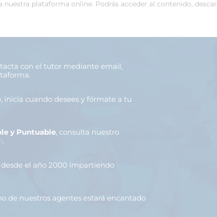
 a nuestra plataforma online. Podrás acceder al contenido, desca
ntacta con el tutor mediante email,
ataforma.
o
, inicia cuando desees y fórmate a tu
le y Puntuable
, consulta nuestro
n
.
, desde el año 2000 impartiendo
uno de nuestros agentes estará encantado