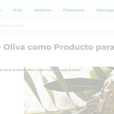
a
TCAE
Medicina
Fisioterapia
Psicologí
e Oliva como Producto par
so de El Aceite de Oliva como Producto para la Salud