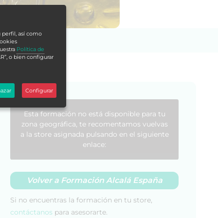
 perfil, así como
cookies
nuestra
Política de
R”, o bien configurar
azar
Configurar
Esta formación no está disponible para tu
zona geográfica, te recomentamos vuelvas
a la store asignada pulsando en el siguiente
enlace:
Volver a Formación Alcalá España
Si no encuentras la formación en tu store,
contáctanos
para asesorarte.