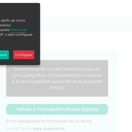
 perfil, así como
cookies
nuestra
Política de
R”, o bien configurar
azar
Configurar
Esta formación no está disponible para tu
zona geográfica, te recomentamos vuelvas
a la store asignada pulsando en el siguiente
enlace:
Volver a Formación Alcalá España
Si no encuentras la formación en tu store,
contáctanos
para asesorarte.