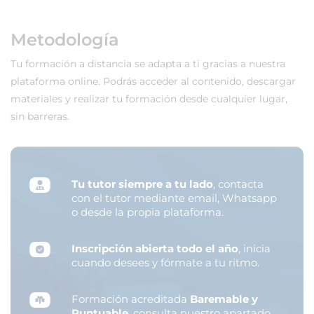
Metodología
Tu formación a distancia se adapta a ti gracias a nuestra
plataforma online. Podrás acceder al contenido, descargar
materiales y realizar tu formación desde cualquier lugar,
sin barreras.
Tu tutor siempre a tu lado
, contacta
con el tutor mediante email, Whatsapp
o desde la propia plataforma.
Inscripción abierta todo el año
, inicia
cuando desees y fórmate a tu ritmo.
Formación acreditada
Baremable y
Puntuable
, consulta nuestro apartado