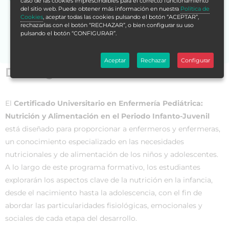
caso de las cookies imprescindibles para el correcto funcionamiento
del sitio web. Puede obtener más información en nuestra
Política de
Si no encuentras la formación en tu store,
contáctanos
Cookies
, aceptar todas las cookies pulsando el botón “ACEPTAR”,
rechazarlas con el botón “RECHAZAR”, o bien configurar su uso
para asesorarte.
pulsando el botón “CONFIGURAR”.
Aceptar
Rechazar
Configurar
Datos generales
El
Certificado Universitario en Enfermería Pediátrica:
Nutrición y Alimentación en el Periodo Infanto-Juvenil
está diseñado para proporcionar a enfermeros y enfermeras,
un conocimiento especializado en las necesidades
nutricionales y de alimentación de los niños y adolescentes.
A lo largo de este programa formativo, los estudiantes
explorarán los aspectos clave de la nutrición en la infancia,
desde el nacimiento hasta la adolescencia, con el fin de
abordar las particularidades fisiológicas, emocionales y
sociales de cada etapa del desarrollo.