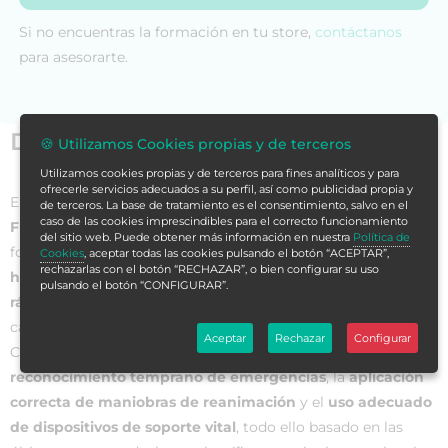
Si no encuentras la formación en tu store,
contáctanos
para asesorarte.
Datos generales
🍪 Utilizamos Cookies propias y de terceros
Utilizamos cookies propias y de terceros para fines analíticos y para
ofrecerle servicios adecuados a su perfil, así como publicidad propia y
El
Curso Universitario en Soporte Vital Básico y
de terceros. La base de tratamiento es el consentimiento, salvo en el
caso de las cookies imprescindibles para el correcto funcionamiento
Fundamentos de la Reanimación
es un programa
del sitio web. Puede obtener más información en nuestra
Política de
formativo diseñado para capacitar a los estudiantes en las
Cookies
, aceptar todas las cookies pulsando el botón “ACEPTAR”,
rechazarlas con el botón “RECHAZAR”, o bien configurar su uso
habilidades críticas necesarias para intervenir de manera
pulsando el botón “CONFIGURAR”.
rápida y efectiva
ante situaciones de paro
cardiorrespiratorio y otras emergencias cardiovasculares.
Aceptar
Rechazar
Configurar
Con este curso desarrollarás competencias en el
reconocimiento temprano de emergencias
, la
aplicación
correcta de maniobras de reanimación
y el
uso adecuado
de dispositivos de soporte vital
, todo ello basado en las