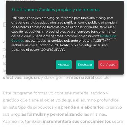
para asesorarte.
🍪 Utilizamos Cookies propias y de terceros
Utilizamos cookies propias y de terceros para fines analíticos y para
ofrecerle servicios adecuados a su perfil, así como publicidad propia y
Datos generales
de terceros. La base de tratamiento es el consentimiento, salvo en el
caso de las cookies imprescindibles para el correcto funcionamiento
del sitio web. Puede obtener más información en nuestra
Política de
Cookies
, aceptar todas las cookies pulsando el botón “ACEPTAR”,
Actualmente, tanto hombres como mujeres se preocupan
rechazarlas con el botón “RECHAZAR”, o bien configurar su uso
cada vez más por
mejorar su calidad de vida, su salud
y
pulsando el botón “CONFIGURAR”.
también
su estética
. De hecho, existe una gran demanda de
lo que se denomina
cosmética natural
, que engloba a todos
Aceptar
Rechazar
Configurar
aquellos productos formulados por
materias primas
efectivas, seguras
y de origen lo
más natural
posible.
Este programa formativo contiene material teórico y
práctico que tiene el objetivo de que el alumno profundice
en este tipo de productos y
aprenda a elaborarlo
s, creando
sus
propias fórmulas y personalizando
las mismas.
Asimismo, también
incrementará sus conocimientos
sobre