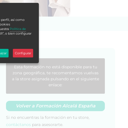
 perfil, así como
cookies
nuestra
Política de
R”, o bien configurar
azar
Configurar
Esta formación no está disponible para tu
zona geográfica, te recomentamos vuelvas
a la store asignada pulsando en el siguiente
enlace:
Volver a Formación Alcalá España
Si no encuentras la formación en tu store,
contáctanos
para asesorarte.