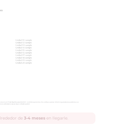
alrededor de
3-4 meses
en llegarle.