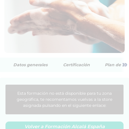
»
Datos generales
Certificación
Plan de est
Esta formación no está disponible para tu zona
geográfica, te recomentamos vuelvas a la store
asignada pulsando en el siguiente enlace:
Volver a Formación Alcalá España