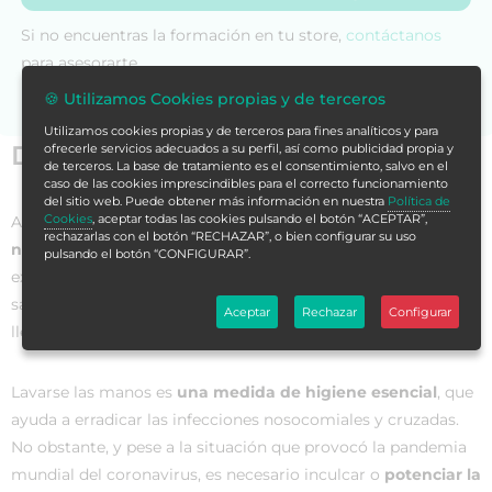
Si no encuentras la formación en tu store,
contáctanos
para asesorarte.
🍪 Utilizamos Cookies propias y de terceros
Utilizamos cookies propias y de terceros para fines analíticos y para
Datos generales
ofrecerle servicios adecuados a su perfil, así como publicidad propia y
de terceros. La base de tratamiento es el consentimiento, salvo en el
caso de las cookies imprescindibles para el correcto funcionamiento
del sitio web. Puede obtener más información en nuestra
Política de
Cookies
, aceptar todas las cookies pulsando el botón “ACEPTAR”,
Aunque el personal de salud tenga los
conocimientos
rechazarlas con el botón “RECHAZAR”, o bien configurar su uso
necesarios sobre la importancia de la higiene de manos,
pulsando el botón “CONFIGURAR”.
existe una baja adherencia a dicha cultura en el entorno
sanitario. O, al menos, eso ocurría antes, ya que con la
Aceptar
Rechazar
Configurar
llegada del Covid-19 toda esa cultura cambió.
Lavarse las manos es
una medida de higiene esencial
, que
ayuda a erradicar las infecciones nosocomiales y cruzadas.
No obstante, y pese a la situación que provocó la pandemia
mundial del coronavirus, es necesario inculcar o
potenciar la