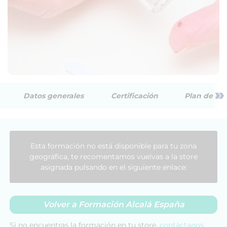
»
Datos generales
Certificación
Plan de est
Esta formación no está disponible para tu zona
geográfica, te recomentamos vuelvas a la store
asignada pulsando en el siguiente enlace:
Volver a Formación Alcalá España
Si no encuentras la formación en tu store,
contáctanos