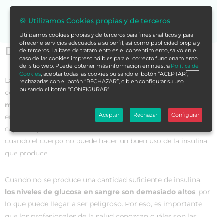
para asesorarte.
🍪 Utilizamos Cookies propias y de terceros
Utilizamos cookies propias y de terceros para fines analíticos y para
ofrecerle servicios adecuados a su perfil, así como publicidad propia y
Datos generales
de terceros. La base de tratamiento es el consentimiento, salvo en el
caso de las cookies imprescindibles para el correcto funcionamiento
del sitio web. Puede obtener más información en nuestra
Política de
Cookies
, aceptar todas las cookies pulsando el botón “ACEPTAR”,
La
diabetes mellitus es una enfermedad endocrina
rechazarlas con el botón “RECHAZAR”, o bien configurar su uso
pulsando el botón “CONFIGURAR”.
conocida ya desde hace siglos y es compleja, ya que
afecta a
múltiples órganos
de nuestro cuerpo. Se trata de una
Aceptar
Rechazar
Configurar
enfermedad crónica que ocurre cuando el páncreas ya no es
capaz de
producir una cantidad suficiente de insulina
, o
cuando el cuerpo no puede hacer un buen uso de la insulina
que produce.
Cuando no se produce una cantidad suficiente de insulina,
los niveles de glucosa en sangre son demasiado altos
, por
lo que puede llegar a ser peligroso. Por eso, es importante
que los profesionales de la salud conozcan cuáles son las