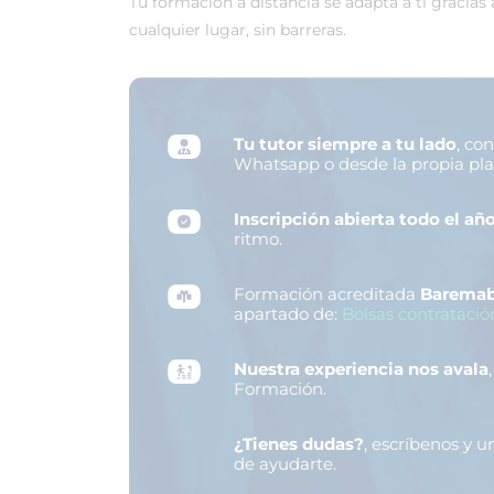
Tu formación a distancia se adapta a ti gracias
cualquier lugar, sin barreras.
Tu tutor siempre a tu lado
, co
Whatsapp o desde la propia pl
Inscripción abierta todo el añ
ritmo.
Formación acreditada
Baremab
apartado de:
Bolsas contratació
Nuestra experiencia nos avala
Formación.
¿Tienes dudas?
, escríbenos y 
de ayudarte.