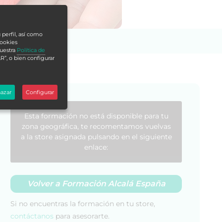
 perfil, así como
cookies
nuestra
Política de
R”, o bien configurar
azar
Configurar
Esta formación no está disponible para tu
zona geográfica, te recomentamos vuelvas
a la store asignada pulsando en el siguiente
enlace:
Volver a Formación Alcalá España
Si no encuentras la formación en tu store,
contáctanos
para asesorarte.