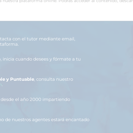
 a nuestra plataforma online. Podrás acceder al contenido, desca
ntacta con el tutor mediante email,
ataforma.
o
, inicia cuando desees y fórmate a tu
le y Puntuable
, consulta nuestro
n
.
, desde el año 2000 impartiendo
uno de nuestros agentes estará encantado