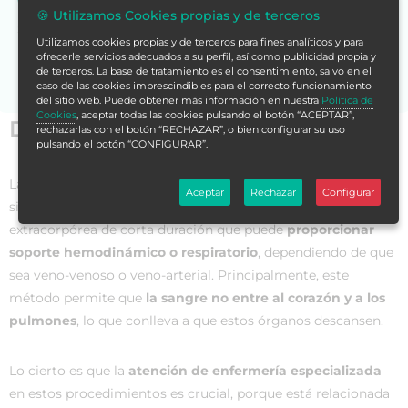
🍪 Utilizamos Cookies propias y de terceros
Si no encuentras la formación en tu store,
contáctanos
Utilizamos cookies propias y de terceros para fines analíticos y para
para asesorarte.
ofrecerle servicios adecuados a su perfil, así como publicidad propia y
de terceros. La base de tratamiento es el consentimiento, salvo en el
caso de las cookies imprescindibles para el correcto funcionamiento
del sitio web. Puede obtener más información en nuestra
Política de
Cookies
, aceptar todas las cookies pulsando el botón “ACEPTAR”,
Datos generales
rechazarlas con el botón “RECHAZAR”, o bien configurar su uso
pulsando el botón “CONFIGURAR”.
La
oxigenación de membrana extracorpórea
(ECMO) es un
Aceptar
Rechazar
Configurar
sistema de asistencia médica circulatoria y respiratoria
extracorpórea de corta duración que puede
proporcionar
soporte hemodinámico o respiratorio
, dependiendo de que
sea veno-venoso o veno-arterial. Principalmente, este
método permite que
la sangre no entre al corazón y a los
pulmones
, lo que conlleva a que estos órganos descansen.
Lo cierto es que la
atención de enfermería especializada
en estos procedimientos es crucial, porque está relacionada