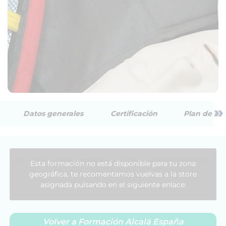
»
Datos generales
Certificación
Plan de est
Esta formación no está disponible para tu zona
geográfica, te recomentamos vuelvas a la store
asignada pulsando en el siguiente enlace:
Volver a Formación Alcalá España