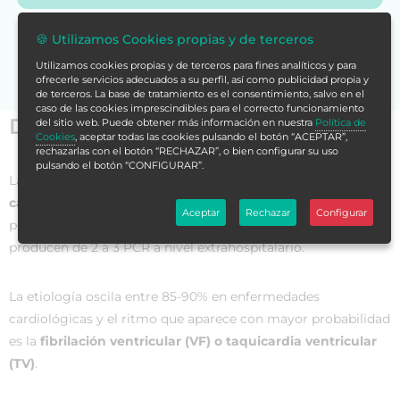
Si no encuentras la formación en tu store,
contáctanos
🍪 Utilizamos Cookies propias y de terceros
para asesorarte.
Utilizamos cookies propias y de terceros para fines analíticos y para
ofrecerle servicios adecuados a su perfil, así como publicidad propia y
de terceros. La base de tratamiento es el consentimiento, salvo en el
caso de las cookies imprescindibles para el correcto funcionamiento
Datos generales
del sitio web. Puede obtener más información en nuestra
Política de
Cookies
, aceptar todas las cookies pulsando el botón “ACEPTAR”,
rechazarlas con el botón “RECHAZAR”, o bien configurar su uso
pulsando el botón “CONFIGURAR”.
La
parada cardiorrespiratoria es una de las principales
causas de mortalidad
en Europa, afectado a 700.000
Aceptar
Rechazar
Configurar
personas al año. En España, se estima que cada hora se
producen de 2 a 3 PCR a nivel extrahospitalario.
La etiología oscila entre 85-90% en enfermedades
cardiológicas y el ritmo que aparece con mayor probabilidad
es la
fibrilación ventricular (VF) o taquicardia ventricular
(TV)
.