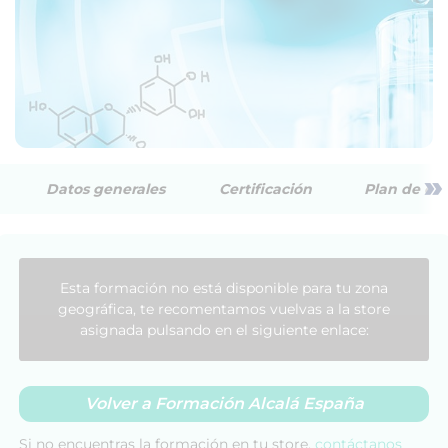
»
Datos generales
Certificación
Plan de est
Esta formación no está disponible para tu zona
geográfica, te recomentamos vuelvas a la store
asignada pulsando en el siguiente enlace:
Volver a Formación Alcalá España
Si no encuentras la formación en tu store,
contáctanos