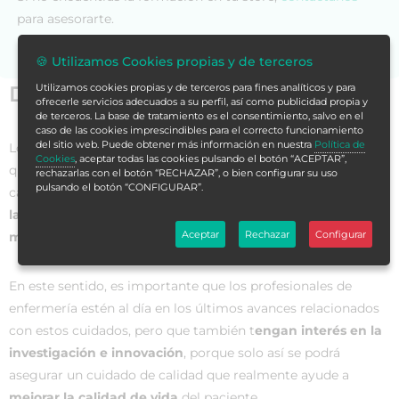
para asesorarte.
🍪 Utilizamos Cookies propias y de terceros
Datos generales
Utilizamos cookies propias y de terceros para fines analíticos y para
ofrecerle servicios adecuados a su perfil, así como publicidad propia y
de terceros. La base de tratamiento es el consentimiento, salvo en el
caso de las cookies imprescindibles para el correcto funcionamiento
del sitio web. Puede obtener más información en nuestra
Política de
Los
cuidados de enfermería
abarcan diversas atenciones
Cookies
, aceptar todas las cookies pulsando el botón “ACEPTAR”,
que un enfermero debe dedicar al paciente y sus
rechazarlas con el botón “RECHAZAR”, o bien configurar su uso
pulsando el botón “CONFIGURAR”.
características
dependerán del estado y de la gravedad de
la persona
, aunque, a nivel general, su función principal es
Aceptar
Rechazar
Configurar
monitorear la salud
y asistir sanitariamente al paciente.
En este sentido, es importante que los profesionales de
enfermería estén al día en los últimos avances relacionados
con estos cuidados, pero que también t
engan interés en la
investigación e innovación
, porque solo así se podrá
asegurar un cuidado de calidad que realmente ayude a
mejorar la calidad de vida
del paciente.