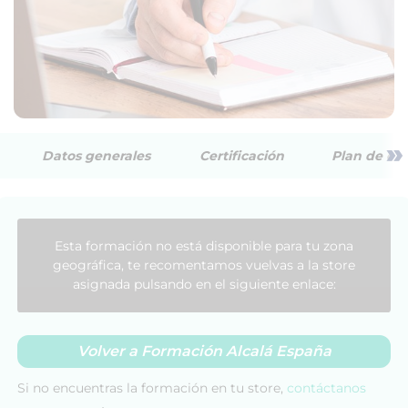
»
Datos generales
Certificación
Plan de est
Esta formación no está disponible para tu zona
geográfica, te recomentamos vuelvas a la store
asignada pulsando en el siguiente enlace:
Volver a Formación Alcalá España
Si no encuentras la formación en tu store,
contáctanos