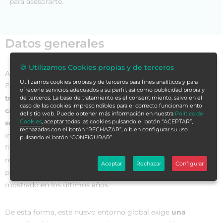
para asesorarte.
Datos generales
🍪 Utilizamos Cookies propias y de terceros
Actualmente el sector salud a nivel global, y también en
Utilizamos cookies propias y de terceros para fines analíticos y para
España, se encuentra sumido en una
profunda
ofrecerle servicios adecuados a su perfil, así como publicidad propia y
transformación
motivada por diversos factores, basados en
de terceros. La base de tratamiento es el consentimiento, salvo en el
caso de las cookies imprescindibles para el correcto funcionamiento
cambios producidos en la demanda y en la provisión de
del sitio web. Puede obtener más información en nuestra
Política de
Cookies
, aceptar todas las cookies pulsando el botón “ACEPTAR”,
servicios
. Además, esta tendencia se ve acelerada por el
rechazarlas con el botón “RECHAZAR”, o bien configurar su uso
impacto de los cambios regulatorios y las nuevas políticas
pulsando el botón “CONFIGURAR”.
financiero-presupuestarias, de cobertura, organizativas y de
recursos humanos que tienen lugar en el sector público, y
Aceptar
Rechazar
Configurar
por el
creciente dinamismo y maduración
que el sector ha
mostrado en los últimos años.
De esta forma, este nuevo entorno global exige
una