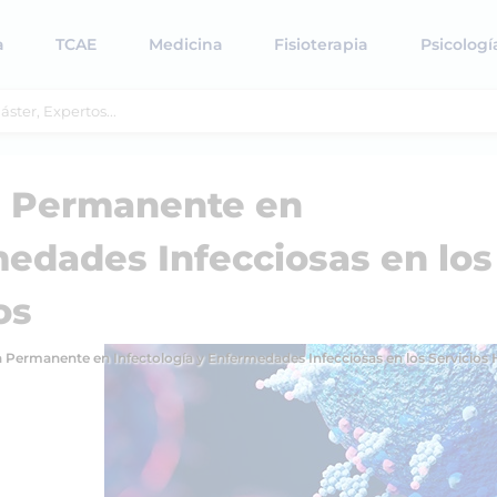
a
TCAE
Medicina
Fisioterapia
Psicologí
n Permanente en
medades Infecciosas en los
os
Permanente en Infectología y Enfermedades Infecciosas en los Servicios H