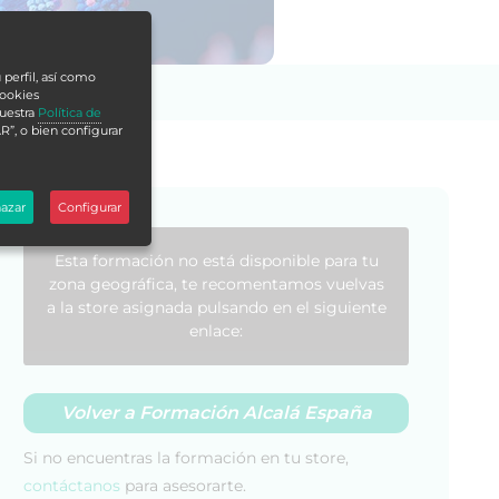
 perfil, así como
cookies
nuestra
Política de
R”, o bien configurar
azar
Configurar
Esta formación no está disponible para tu
zona geográfica, te recomentamos vuelvas
a la store asignada pulsando en el siguiente
enlace:
Volver a Formación Alcalá España
Si no encuentras la formación en tu store,
contáctanos
para asesorarte.