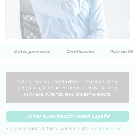
»
Datos generales
Certificación
Plan de est
Esta formación no está disponible para tu zona
geográfica, te recomentamos vuelvas a la store
asignada pulsando en el siguiente enlace:
Volver a Formación Alcalá España
Si no encuentras la formación en tu store,
contáctanos