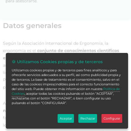
para asesorarte.
Datos generales
Según la Asociación Internacional de Ergonomía, la
ergonomía es el
conjunto de conocimientos científicos
enfocados a mejorar el trabajo
, sus sistemas, productos y
🍪 Utilizamos Cookies propias y de terceros
ambientes para que se adapten a las capacidades y
Utilizamos cookies propias y de terceros para fines analíticos y para
limitaciones tanto físicas como psicológicas de la persona.
ofrecerle servicios adecuados a su perfil, así como publicidad propia y
Por tanto, dentro de la ergonomía está muy presente la
de terceros. La base de tratamiento es el consentimiento, salvo en el
caso de las cookies imprescindibles para el correcto funcionamiento
productividad personal y laboral.
del sitio web. Puede obtener más información en nuestra
Política de
Cookies
, aceptar todas las cookies pulsando el botón “ACEPTAR”,
rechazarlas con el botón “RECHAZAR”, o bien configurar su uso
Además, tiene como principal objetivo
tener en cuenta las
pulsando el botón “CONFIGURAR”.
necesidades del empleado para adaptar el trabajo
y
favorecer el análisis de las condiciones laborales y posibles
Aceptar
Rechazar
Configurar
lesiones. De esta forma, se pretende influir de manera