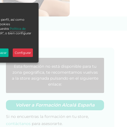
 perfil, así como
cookies
nuestra
Política de
R”, o bien configurar
azar
Configurar
Esta formación no está disponible para tu
zona geográfica, te recomentamos vuelvas
a la store asignada pulsando en el siguiente
enlace:
Volver a Formación Alcalá España
Si no encuentras la formación en tu store,
contáctanos
para asesorarte.