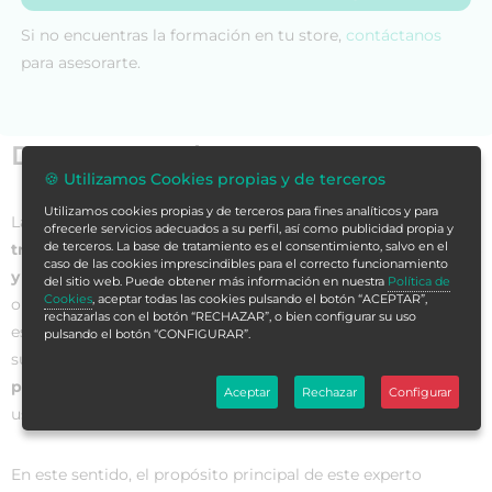
Si no encuentras la formación en tu store,
contáctanos
para asesorarte.
Datos generales
🍪 Utilizamos Cookies propias y de terceros
Utilizamos cookies propias y de terceros para fines analíticos y para
La tendencia mundial es que la resolución final de un
cuadro
ofrecerle servicios adecuados a su perfil, así como publicidad propia y
de terceros. La base de tratamiento es el consentimiento, salvo en el
traumatológico
no puede darse sin la asociación de
técnicas
caso de las cookies imprescindibles para el correcto funcionamiento
y ejercicios terapéuticos
. Estos últimos deben estar
del sitio web. Puede obtener más información en nuestra
Política de
Cookies
, aceptar todas las cookies pulsando el botón “ACEPTAR”,
orientados a apoyar sensorial y estructuralmente a la
rechazarlas con el botón “RECHAZAR”, o bien configurar su uso
estabilidad dinámica, de modo que fundamente realmente
pulsando el botón “CONFIGURAR”.
su acción e impacte en el
objetivo de rehabilitación
propuesto
para alcanzar la máxima funcionalidad del
Aceptar
Rechazar
Configurar
usuario.
En este sentido, el propósito principal de este experto