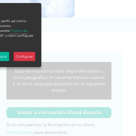
 perfil, así como
cookies
nuestra
Política de
R”, o bien configurar
azar
Configurar
Esta formación no está disponible para tu
zona geográfica, te recomentamos vuelvas
a la store asignada pulsando en el siguiente
enlace:
Volver a Formación Alcalá España
Si no encuentras la formación en tu store,
contáctanos
para asesorarte.